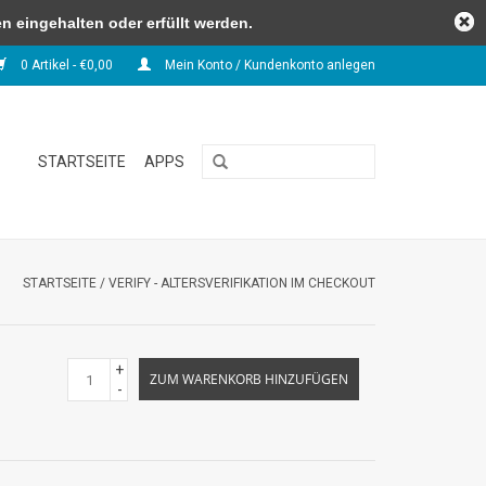
 eingehalten oder erfüllt werden.
0 Artikel - €0,00
Mein Konto / Kundenkonto anlegen
STARTSEITE
APPS
STARTSEITE
/
VERIFY - ALTERSVERIFIKATION IM CHECKOUT
+
ZUM WARENKORB HINZUFÜGEN
-