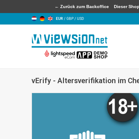
← Zurück zum Backoffice
Dieser Shop b
EUR
/
GBP
/
USD
vErify - Altersverifikation im C